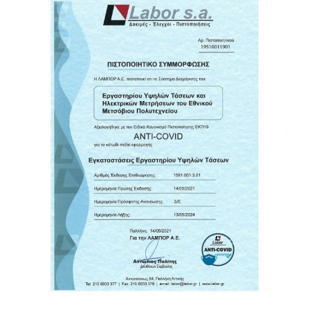
Προβολή
μεγαλύτερης
εικόνας