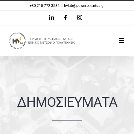
Μετάβαση
+30 210 772 3582
|
hvlab@power.ece.ntua.gr
στο
LinkedIn
Facebook
Instagram
περιεχόμενο
ΔΗΜΟΣΙΕΥΜΑΤΑ