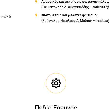
Αρμονικές και μετρήσεις φωτεινής πάλμ
(Θεμιστοκλής Λ. Αθανασιάδης – tath2007@
Φωτομετρία και μελέτες φωτισμού
ρικών &
(Ευάγγελος-Νικόλαος Δ. Μαδιάς – madias@
Πεδία Έρευνας