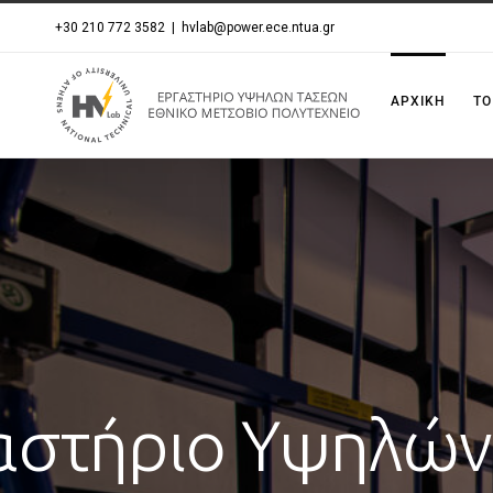
Μετάβαση
+30 210 772 3582
|
hvlab@power.ece.ntua.gr
στο
περιεχόμενο
ΑΡΧΙΚΗ
ΤΟ
αστήριο Υψηλών