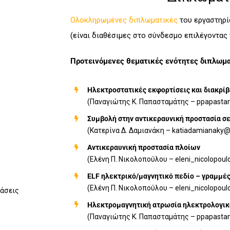
Ολοκληρωμένες διπλωματικές
του εργαστηρί
(είναι διαθέσιμες στο σύνδεσμο επιλέγοντας
Προτεινόμενες θεματικές ενότητες διπλωμ
Ηλεκτροστατικές εκφορτίσεις και διακρ
(Παναγιώτης K. Παπασταμάτης – ppapasta
Συμβολή στην αντικεραυνική προστασία σ
(Κατερίνα Δ. Δαμιανάκη – katiadamianak
Aντικεραυνική προστασία πλοίων
(Ελένη Π. Νικολοπούλου – eleni_nicolopou
ELF ηλεκτρικό/μαγνητικό πεδίο – γραμμ
(Ελένη Π. Νικολοπούλου – eleni_nicolopou
άσεις
Ηλεκτρομαγνητική ατρωσία ηλεκτρολογικ
(Παναγιώτης K. Παπασταμάτης – ppapasta