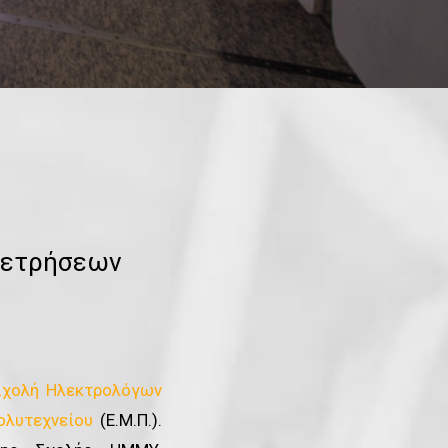
Μετρήσεων
Σχολή Ηλεκτρολόγων
ολυτεχνείου
(Ε.Μ.Π.).