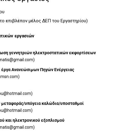
ου
 το επιβλέπον μέλος ΔΕΠ του Εργαστηρίου)
ατικών εργασιών
ίβωση γεννητριών ηλεκτροστατικών εκφορτίσεων
matis@gmail.com)
ε έργα Ανανεώσιμων Πηγών Ενέργειας
y@msn.com)
lou@hotmail.com)
ές μεταφοράς/υπόγεια καλώδια/υποσταθμοί
lou@hotmail.com)
ού και ηλεκτρονικού εξοπλισμού
matis@gmail.com)